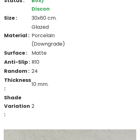
Status :
Box)
Discon
Size :
30x60 cm.
Glazed
Material :
Porcelain
(Downgrade)
Surface :
Matte
Anti-Slip :
R10
Random :
24
Thickness
10 mm.
:
Shade
Variation
2
: