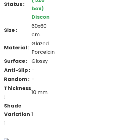
( 520
Status :
box)
Discon
60x60
Size :
cm.
Glazed
Material :
Porcelain
Surface :
Glossy
Anti-Slip :
-
Random :
-
Thickness
10 mm.
:
Shade
Variation
1
: