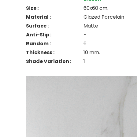
Size :
60x60 cm.
Material :
Glazed Porcelain
Surface :
Matte
Anti-Slip :
-
Random :
6
Thickness :
10 mm.
Shade Variation :
1