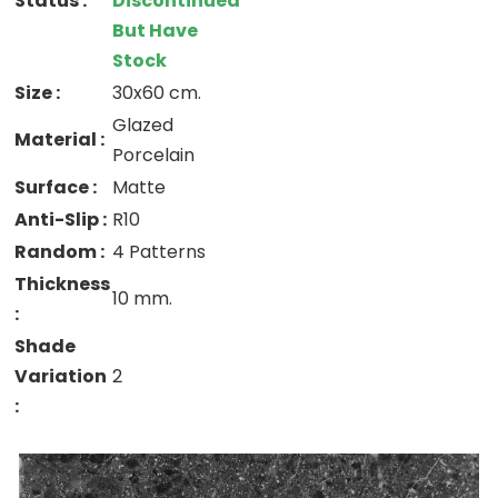
Status :
Discontinued
But Have
Stock
Size :
30x60 cm.
Glazed
Material :
Porcelain
Surface :
Matte
Anti-Slip :
R10
Random :
4 Patterns
Thickness
10 mm.
:
Shade
Variation
2
: