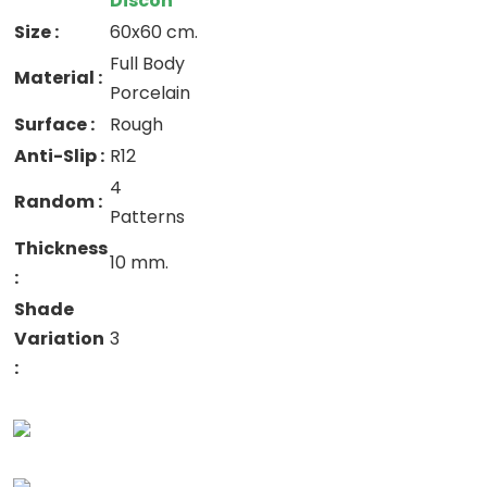
Discon
Size :
60x60 cm.
Full Body
Material :
Porcelain
Surface :
Rough
Anti-Slip :
R12
4
Random :
Patterns
Thickness
10 mm.
:
Shade
Variation
3
: