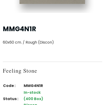
MMG4N1R
60x60 cm. / Rough (Discon)
Feeling Stone
Code :
MMG4N1R
In-stock
Status :
(400 Box)