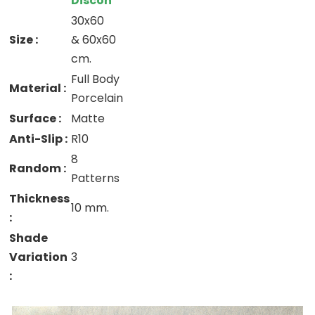
Discon
30x60
Size :
& 60x60
cm.
Full Body
Material :
Porcelain
Surface :
Matte
Anti-Slip :
R10
8
Random :
Patterns
Thickness
10 mm.
:
Shade
Variation
3
: